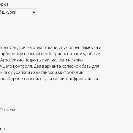
урки
сер. Сэндвич из стеклоткани, двух слоев бамбука и
 карбоновый верхний слой. Приподнятые и удобные
 Агрессивно поднятые вилвелсы и не ярко
чшего контроля. Два варианта колесной базы для
ика с руcалкой из китайской мифоологии.
вый денсер подойдёт для дэнсинга/фристайла и
/77,4 см
2mm