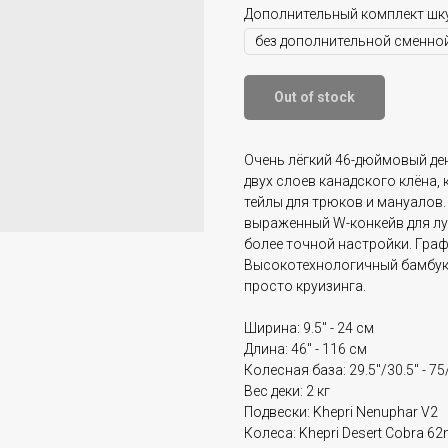
Дополнительный комплект шк
Out of stock
Очень лёгкий 46-дюймовый ден
двух слоев канадского клёна,
тейлы для трюков и мануалов.
выраженный W-конкейв для лу
более точной настройки. Граф
Высокотехнологичный бамбуко
просто круизинга.
Ширина: 9.5" - 24 см
Длина: 46" - 116 см
Колесная база: 29.5"/30.5" - 75
Вес деки: 2 кг
Подвески: Khepri Nenuphar V2
Колеса: Khepri Desert Cobra 6