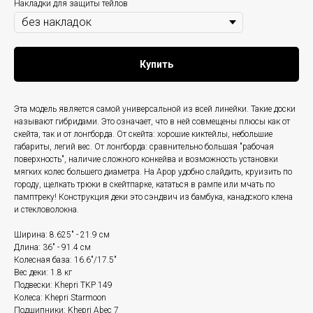
Накладки для защиты тейлов
Купить
Эта модель является самой универсальной из всей линейки. Такие доски
называют гибридами. Это означает, что в ней совмещены плюсы как от
скейта, так и от лонгборда. От скейта: хорошие киктейлы, небольшие
габариты, легий вес. От лонгборда: сравнительно большая "рабочая
поверхность", наличие сложного конкейва и возможность установки
мягких колес большего диаметра. На Apop удобно слайдить, круизить по
городу, щелкать трюки в скейтпарке, кататься в рампе или мчать по
памптреку! Конструкция деки это сэндвич из бамбука, канадского клена
и стекловолокна.
Ширина: 8.625" - 21.9 см
Длина: 36" - 91.4 см
Колесная база: 16.6"/17.5"
Вес деки: 1.8 кг
Подвески: Khepri TKP 149
Колеса: Khepri Starmoon
Подшипники: Khepri Abec 7