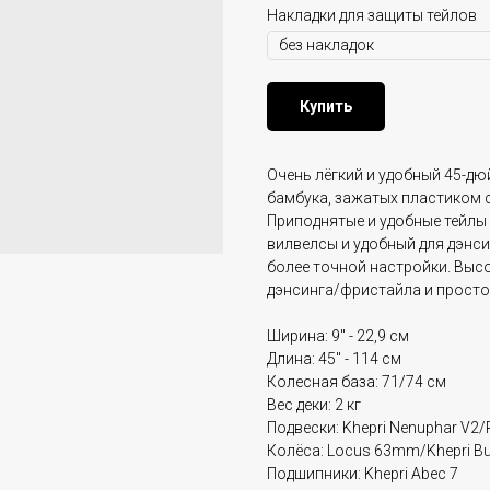
Накладки для защиты тейлов
Купить
Очень лёгкий и удобный 45-дю
бамбука, зажатых пластиком с
Приподнятые и удобные тейлы
вилвелсы и удобный для дэнси
более точной настройки. Выс
дэнсинга/фристайла и просто
Ширина: 9" - 22,9 см
Длина: 45" - 114 см
Колесная база: 71/74 см
Вес деки: 2 кг
Подвески: Khepri Nenuphar V2
Колёса: Locus 63mm/Khepri B
Подшипники: Khepri Abec 7