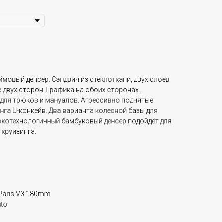
ймовый денсер. Сэндвич из стеклоткани, двух слоев
 двух сторон. Графика на обоих сторонах.
 для трюков и мануалов. Агрессивно поднятые
нга U-конкейв. Два варианта колесной базы для
окотехнологичный бамбуковый денсер подойдёт для
 круизинга.
/Paris V3 180mm
uto