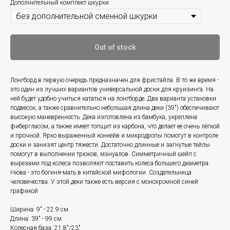
Дополнительный комплект шкурки
Out of stock
Лонгборд в первую очередь предназначен для фристайла. В то же время -
это один из лучших вариантов универсальной доски для круизинга. На
ней будет удобно учиться кататься на лонгборде. Два варианта установки
подвесок, а также сравнительно небольшая длина деки (39") обеспечивают
высокую маневренность. Дека изготовлена из бамбука, укреплена
фибергласом, а также имеет топщит из карбона, что делает её очень лёгкой
и прочной. Ярко выраженный конкейв и микродропы помогут в контроле
доски и занизят центр тяжести. Достаточно длинные и загнутые тейлы
помогут в выполнении трюков, мэнуалов. Симметричный шейп с
вырезами под колеса позволяют поставить колеса большего диаметра.
Нюва - это богиня-мать в китайской мифологии. Создательница
человечества. У этой деки также есть версия с монохромной синей
графикой
Ширина: 9" - 22.9 см
Длина: 39" - 99 см
Колесная база: 21.8"/23"