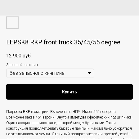
LEPSK8 RKP front truck 35/45/55 degree
12 900
руб.
Запасной кингпин
Купить
Подвеска RKP геометрии. Выточена на ЧПУ. Имеет 55° поворота.
Возможен заказ 45° версии. Внутри имеет два сферических подшипника.
Один находится в пивот капе, а второй между бушингами. Такая
конструкция позволяет делать быстрые пампы и максмально ускоряться
не отталкиваясь от земли. Отличный возврат энергии и простой дизайн,